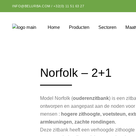
INFO@BELURBA.COM
/
+32(0) 11 51 63 27
Home
Producten
Sectoren
Maat
Zitbanken
Bedrijven
Picknicksets
Aannemers
Norfolk – 2+1
Afvalbakken
Steden & gemeent
Bloem- en
Studiebureaus &
plantenbakken
architecten
Model Norfolk (
ouderenzitbank
) is een zitb
ontworpen en aangepast aan de noden voor
Boomeilanden
Tuinders
mensen :
hogere zithoogte, voetsteun, ext
Hekken en
Scholen
armleuningen, zachte rondingen.
geleidebeugels
Ziekenhuizen &
Deze zitbank heeft een verhoogde zithoogte 
Anti-parkeerpalen
woonzorgcentra