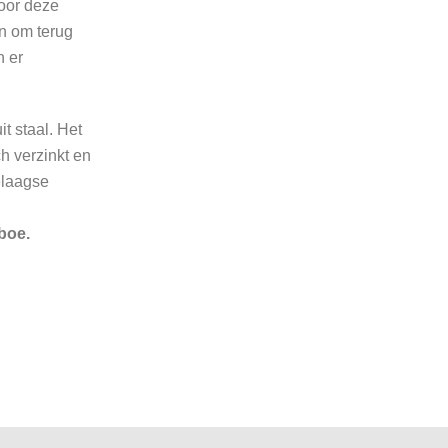
voor deze
n om terug
n er
t staal. Het
ch verzinkt en
elaagse
boe.