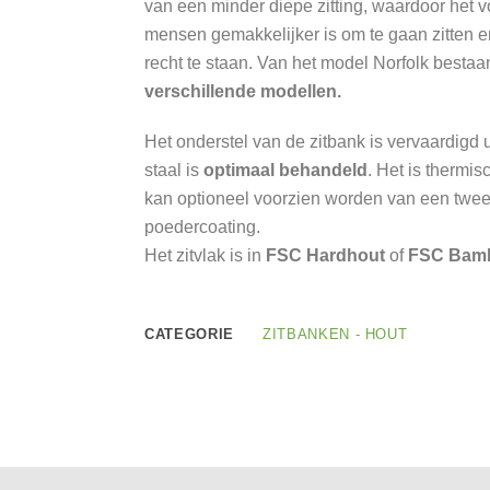
van een minder diepe zitting, waardoor het 
Fietsparkeren
mensen gemakkelijker is om te gaan zitten e
recht te staan. Van het model Norfolk bestaa
Overkappingen
verschillende modellen.
Boomroosters en
boombescherming
Het onderstel van de zitbank is vervaardigd ui
staal is
optimaal behandeld
. Het is thermis
Fietsboxen
kan optioneel voorzien worden van een twe
poedercoating.
Het zitvlak is in
FSC Hardhout
of
FSC Bam
CATEGORIE
ZITBANKEN - HOUT