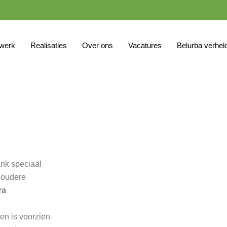
werk
Realisaties
Over ons
Vacatures
Belurba verhel
en
ank speciaal
 oudere
ra
en is voorzien